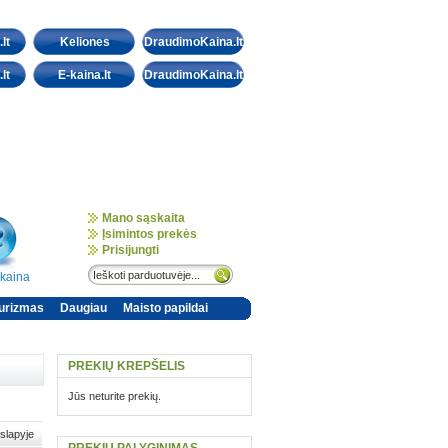
lt
Keliones
DraudimoKaina.lt
lt
E-kaina.lt
DraudimoKaina.lt
Mano sąskaita
Įsimintos prekės
Prisijungti
-kaina
urizmas
Daugiau
Maisto papildai
PREKIŲ KREPŠELIS
Jūs neturite prekių.
slapyje