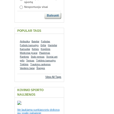
sportą
Nesportuoju visai
Balsuoti
POPULAR TAGS
Atributika
Bateliai
Futbolas
Futbolo kamuolys
Grifai
Hanteliai
Kamuoliai
Kelnės
Krepšinis
Mediciniai įtvarai
Plaukimas
Rankinis
Stalo tenisas
Svoriai ant
grifo
Tenisas
Tinklinio kamuolys
Tinklinis
Traukimo rankenos
Vandens batai
Štangos
View All Tags
KOVINIO SPORTO
NAUJIENOS
Itin laukiama sunkiasvorių dvikova
jau spalio pabaigoje