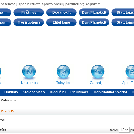
 patekote į specializuotą sporto prekių parduotuvę 4sport.lt
no
Pirštinės
Dovanok.lt
DuruPlaneta.lt
Statytojas.
gos
Treniruotėms
EliteHome
DuruPlaneta.lt
Statytojas.
s
Naujienos
Taisykles
Garantijos
Apie E
Tinklinis
Stalo tenisas
Riedučiai
Plaukimas
Treniruokliai Svoriai
T
/
Makivaros
ivaros
ros
ė(s)
pu
Rodyti