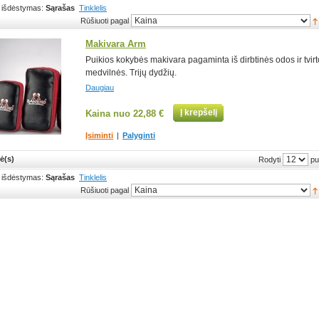
 išdėstymas:
Sąrašas
Tinklelis
Rūšiuoti pagal
Makivara Arm
Puikios kokybės makivara pagaminta iš dirbtinės odos ir tvir
medvilnės. Trijų dydžių.
Daugiau
Į krepšelį
Kaina nuo
22,88 €
Įsiminti
|
Palyginti
ė(s)
pu
Rodyti
 išdėstymas:
Sąrašas
Tinklelis
Rūšiuoti pagal