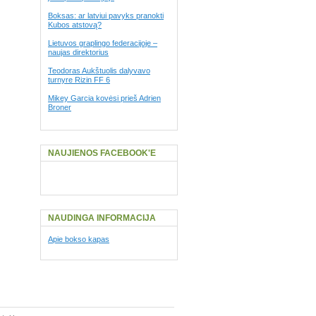
Boksas: ar latviui pavyks pranokti
Kubos atstovą?
Lietuvos graplingo federacijoje –
naujas direktorius
Teodoras Aukštuolis dalyvavo
turnyre Rizin FF 6
Mikey Garcia kovėsi prieš Adrien
Broner
NAUJIENOS FACEBOOK'E
NAUDINGA INFORMACIJA
Apie bokso kapas