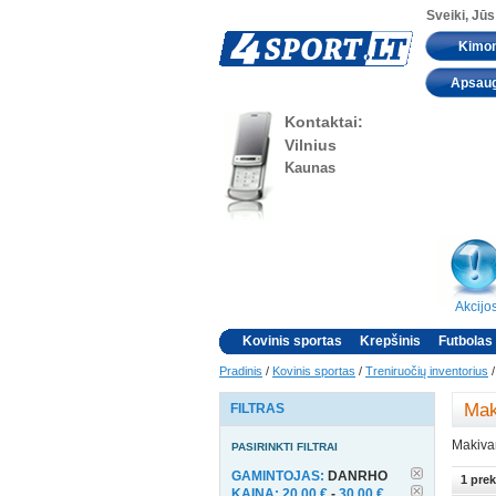
Sveiki, Jūs
Kimo
Apsau
Kontaktai:
Vilnius
Kaunas
Akcijo
Kovinis sportas
Krepšinis
Futbolas
Pradinis
/
Kovinis sportas
/
Treniruočių inventorius
Mak
FILTRAS
Makiva
PASIRINKTI FILTRAI
GAMINTOJAS:
DANRHO
1 prek
KAINA:
20,00 €
-
30,00 €