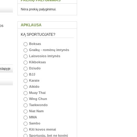
PREKIŲ PALYGINIMAS
Nėra prekių palyginimui.
APKLAUSA
tos
KĄ SPORTUOJATE?
Boksas
Graikų - romėnų imtynės
Laisvosios imtynės
Kikboksas
Dziudo
slapyje
BJJ
Karate
Aikido
Muay Thai
Wing Chun
Taekwondo
Niat Nam
MMA
Sambo
Kiti kovos menai
Sportuoju, bet ne kovinį