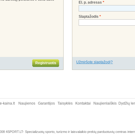
El. p. adresas
*
Slaptažodis
*
Užmiršote slaptažodį?
Registruotis
e-kaina.lt
Naujienos
Garantijos
Taisyklės
Kontaktai
Naujienlaiškis
Dydžių le
08 4SPORT.LT- Specializuotų sporto, turizmo ir laisvalaikio prekių parduotuvių centras inter