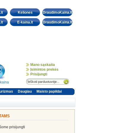
lt
Keliones
DraudimoKaina.lt
lt
E-kaina.lt
DraudimoKaina.lt
Mano sąskaita
Įsimintos prekės
Prisijungti
-kaina
urizmas
Daugiau
Maisto papildai
NTAMS
ašome prisijungti