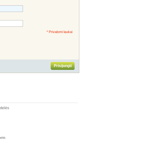
* Privalomi laukai
Prisijungti
ntelės
nete.