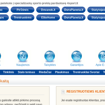
 patekote į specializuotą sporto prekių parduotuvę 4sport.lt
no
Pirštinės
Dovanok.lt
DuruPlaneta.lt
Statytojas.
gos
Treniruotėms
EliteHome
DuruPlaneta.lt
Statytojas.
s
Naujienos
Taisykles
Garantijos
Apie E
Tinklinis
Stalo tenisas
Riedučiai
Plaukimas
Treniruokliai Svoriai
T
skaitą
REGISTRUOTIEMS KLIE
galėsite atlikti pirkimo procesą
Jei esate registruotas klientas, pr
ymo adresų, peržiūrėti ir sekti savo