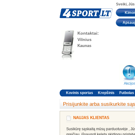
Sveiki, Jūs
Kimo
Apsau
Kontaktai:
Vilnius
Kaunas
Akcijo
Kovinis sportas
Krepšinis
Futbolas
Prisijunkite arba susikurkite są
NAUJAS KLIENTAS
Susikūrę sąskaitą mūsų parduotuvėje , Jūs 
greičiau, išsaugoti keletą skirtingų pristat