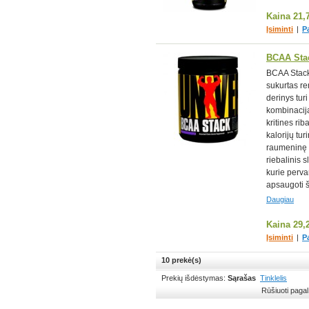
Kaina
21,
Įsiminti
|
P
BCAA Sta
BCAA Stack 
sukurtas rem
derinys tur
kombinacija
kritines rib
kalorijų tu
raumeninę 
riebalinis 
kurie perv
apsaugoti š
Daugiau
Kaina
29,
Įsiminti
|
P
10 prekė(s)
Prekių išdėstymas:
Sąrašas
Tinklelis
Rūšiuoti pagal