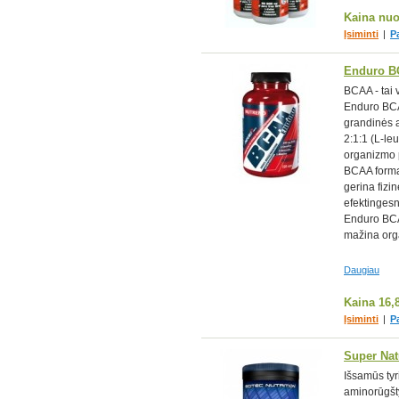
Kaina nu
Įsiminti
|
P
Enduro 
BCAA - tai 
Enduro BCA
grandinės a
2:1:1 (L-leu
organizmo p
BCAA forma
gerina fizi
efektingesn
Enduro BCAA
mažina org
Daugiau
Kaina
16,
Įsiminti
|
P
Super Nat
Išsamūs tyr
aminorūgšty