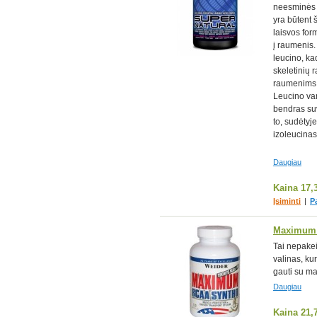
neesminės a
yra būtent 
laisvos for
į raumenis
leucino, ka
skeletinių 
raumenims a
Leucino var
bendras su
to, sudėtyj
izoleucinas
Daugiau
Kaina
17,
Įsiminti
|
P
Maximum
Tai nepakei
valinas, ku
gauti su ma
Daugiau
Kaina
21,