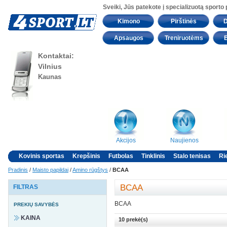
Sveiki, Jūs patekote į specializuotą sporto
Kimono
Pirštinės
D
Apsaugos
Treniruotėms
Kontaktai:
Vilnius
Kaunas
Akcijos
Naujienos
Kovinis sportas
Krepšinis
Futbolas
Tinklinis
Stalo tenisas
Ri
Pradinis
/
Maisto papildai
/
Amino rūgštys
/
BCAA
BCAA
FILTRAS
BCAA
PREKIŲ SAVYBĖS
KAINA
10 prekė(s)