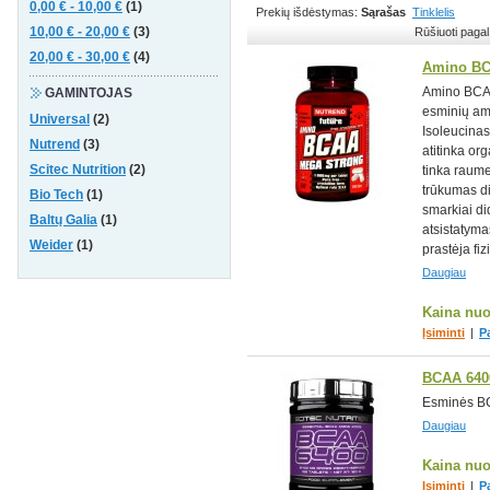
0,00 €
-
10,00 €
(1)
Prekių išdėstymas:
Sąrašas
Tinklelis
10,00 €
-
20,00 €
(3)
Rūšiuoti pagal
20,00 €
-
30,00 €
(4)
Amino BCA
Amino BCAA
GAMINTOJAS
esminių ami
Universal
(2)
Isoleucinas 
Nutrend
(3)
atitinka or
Scitec Nutrition
(2)
tinka raum
trūkumas di
Bio Tech
(1)
smarkiai d
Baltų Galia
(1)
atsistatyma
Weider
(1)
prastėja fiz
Daugiau
Kaina nu
Įsiminti
|
P
BCAA 6400
Esminės BC
Daugiau
Kaina nu
Įsiminti
|
P