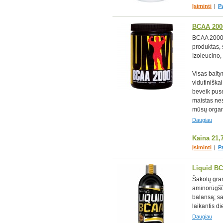
Įsiminti
|
P
BCAA 200
BCAA 2000 
produktas, 
Izoleucino,
Visas balty
vidutiniškai
beveik puse
maistas ne
mūsų organ
Daugiau
Kaina
21,
Įsiminti
|
P
Liquid B
Šakotų gra
aminorūgšči
balansą; s
laikantis d
Daugiau