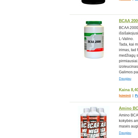
BCAA 200
BCAA 2000 -
išsišakojus
L-Valino.
Tada, kai 
irimas, tad 
medžiagų s
pirmiausiai
izoleucinas
Galimos pa
Daugiau
Kaina
8,4
Įsiminti
|
P
Amino BC
Amino BCAA
kokybės am
masės augi
Daugiau