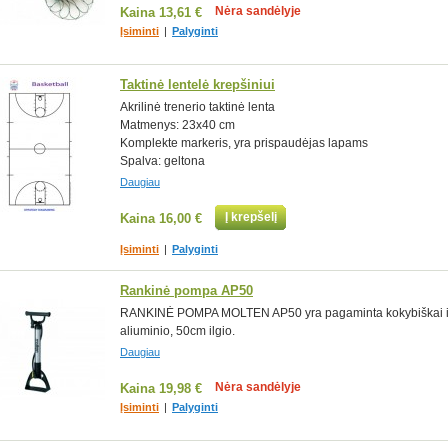
Nėra sandėlyje
Kaina
13,61 €
Įsiminti
|
Palyginti
Taktinė lentelė krepšiniui
Akrilinė trenerio taktinė lenta
Matmenys: 23x40 cm
Komplekte markeris, yra prispaudėjas lapams
Spalva: geltona
Daugiau
Į krepšelį
Kaina
16,00 €
Įsiminti
|
Palyginti
Rankinė pompa AP50
RANKINĖ POMPA MOLTEN AP50 yra pagaminta kokybiškai 
aliuminio, 50cm ilgio.
Daugiau
Nėra sandėlyje
Kaina
19,98 €
Įsiminti
|
Palyginti