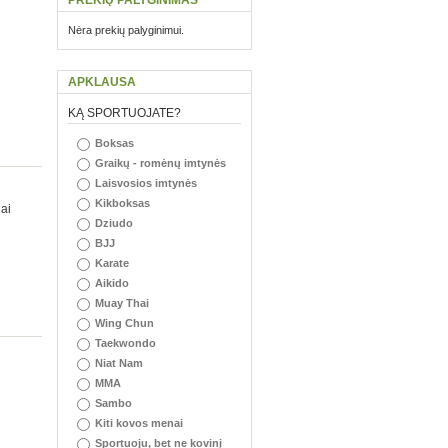
PREKIŲ PALYGINIMAS
Nėra prekių palyginimui.
APKLAUSA
KĄ SPORTUOJATE?
Boksas
Graikų - romėnų imtynės
Laisvosios imtynės
Kikboksas
iai
Dziudo
BJJ
Karate
Aikido
Muay Thai
Wing Chun
Taekwondo
Niat Nam
MMA
Sambo
Kiti kovos menai
Sportuoju, bet ne kovinį