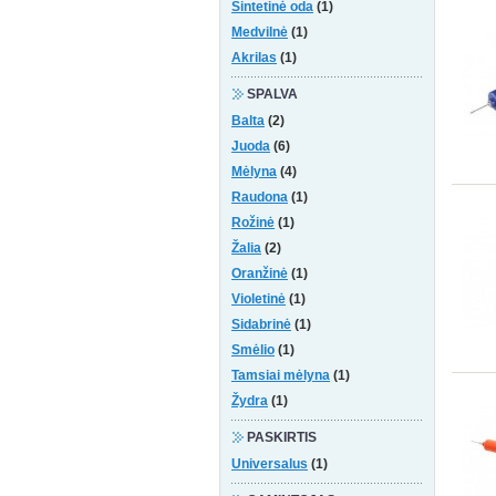
Sintetinė oda
(1)
Medvilnė
(1)
Akrilas
(1)
SPALVA
Balta
(2)
Juoda
(6)
Mėlyna
(4)
Raudona
(1)
Rožinė
(1)
Žalia
(2)
Oranžinė
(1)
Violetinė
(1)
Sidabrinė
(1)
Smėlio
(1)
Tamsiai mėlyna
(1)
Žydra
(1)
PASKIRTIS
Universalus
(1)