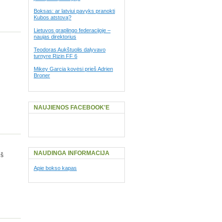
Boksas: ar latviui pavyks pranokti
Kubos atstovą?
Lietuvos graplingo federacijoje –
naujas direktorius
Teodoras Aukštuolis dalyvavo
turnyre Rizin FF 6
Mikey Garcia kovėsi prieš Adrien
Broner
NAUJIENOS FACEBOOK'E
NAUDINGA INFORMACIJA
iš
Apie bokso kapas