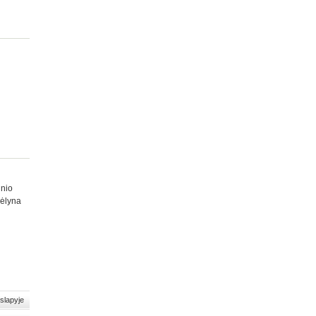
inio
mėlyna
slapyje