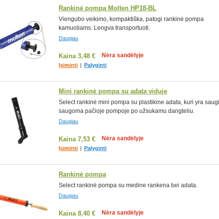
Rankinė pompa Molten HP18-BL
Viengubo veikimo, kompaktiška, patogi rankinė pompa
kamuoliams. Lengva transportuoti.
Daugiau
Nėra sandėlyje
Kaina
3,48 €
Įsiminti
|
Palyginti
Mini rankinė pompa su adata viduje
Select rankinė mini pompa su plastikine adata, kuri yra saug
saugoma pačioje pompoje po užsukamu dangteliu.
Daugiau
Nėra sandėlyje
Kaina
7,53 €
Įsiminti
|
Palyginti
Rankinė pompa
Select rankinė pompa su medine rankena bei adata.
Daugiau
Nėra sandėlyje
Kaina
8,40 €