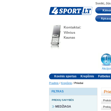
Sveiki, Jūs
Kimo
Apsau
Kontaktai:
Vilnius
Kaunas
Akcijo
Kovinis sportas
Krepšinis
Futbolas
Pradinis
/
Krepšinis
/
Priedai
Pri
FILTRAS
PREKIŲ SAVYBĖS
Prekės
MEDŽIAGA
Prekių