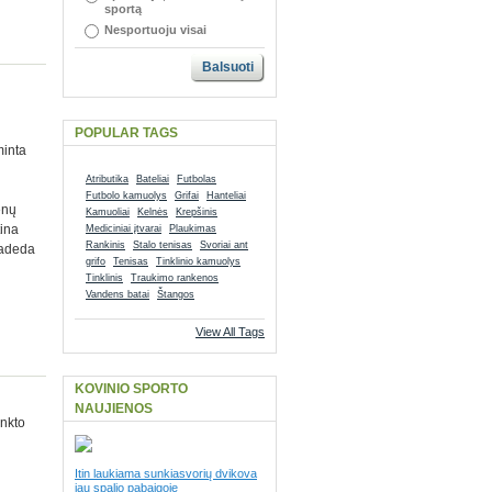
sportą
Nesportuoju visai
Balsuoti
POPULAR TAGS
minta
Atributika
Bateliai
Futbolas
Futbolo kamuolys
Grifai
Hanteliai
enų
Kamuoliai
Kelnės
Krepšinis
tina
Mediciniai įtvarai
Plaukimas
Rankinis
Stalo tenisas
Svoriai ant
 Padeda
grifo
Tenisas
Tinklinio kamuolys
Tinklinis
Traukimo rankenos
Vandens batai
Štangos
View All Tags
KOVINIO SPORTO
NAUJIENOS
enkto
Itin laukiama sunkiasvorių dvikova
jau spalio pabaigoje