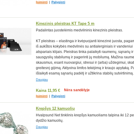
Įsiminti
|
Palyginti
Kinezinis pleistras KT Tape 5 m
Padalintas juostelėmis medvilninis kinezinis pleistras.
KT pleistras – elastinga ir kvėpuojanti kinezinė juosta, paga
iš aukštos kokybės medvilnės su antialerginiais ir vandeniui
atspariais klijais. Pleistras tinka palaikyti raumenų, sąnarių ir
sausgyslių stabilumą ir pagerinti jų mobilumą. Mažina raum
skausmus, esant nuovargiui, stresui ir (arba) uždegimui, ska
greitesnį gijimą. Aktyvina limfos tekėjimą ir kraujo apytaką.
išlaikyti esamą sąnarių padėtį ir užtikrina stabilų sutvirtinimą.
Daugiau
Nėra sandėlyje
Kaina
11,95 €
Įsiminti
|
Palyginti
Krepšys 12 kamuolių
Hvalpsund Net tinklinis krepšys kamuoliams talpina iki 12 p
dydžio kamuolių.
Daugiau