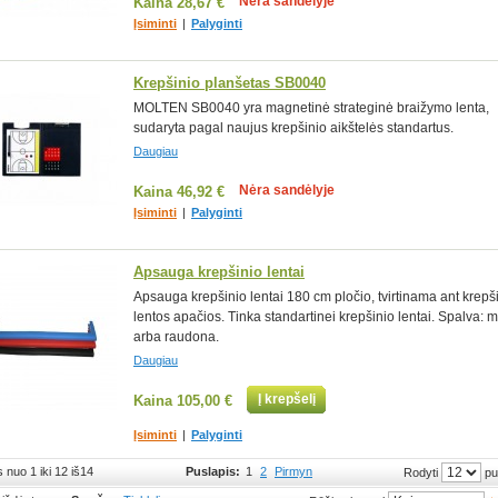
Nėra sandėlyje
Kaina
28,67 €
Įsiminti
|
Palyginti
Krepšinio planšetas SB0040
MOLTEN SB0040 yra magnetinė strateginė braižymo lenta,
sudaryta pagal naujus krepšinio aikštelės standartus.
Daugiau
Nėra sandėlyje
Kaina
46,92 €
Įsiminti
|
Palyginti
Apsauga krepšinio lentai
Apsauga krepšinio lentai 180 cm pločio, tvirtinama ant krepš
lentos apačios. Tinka standartinei krepšinio lentai. Spalva: 
arba raudona.
Daugiau
Į krepšelį
Kaina
105,00 €
Įsiminti
|
Palyginti
 nuo 1 iki 12 iš14
Puslapis:
1
2
Pirmyn
pu
Rodyti