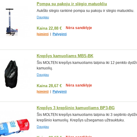
Pompa su pakoju ir slėgio matuokliu
Aukšto slėgio rankinė pompa su pakoju ir slėgio matuokliu.
Daugiau
Nėra sandėlyje
Kaina
22,88 €
Įsiminti
|
Palyginti
Krepšys kamuoliams MBS-BK
Šis MOLTEN krepšys kamuoliams talpina iki 12 penkto dydž
kamuolių.
Daugiau
Nėra sandėlyje
Kaina
28,67 €
Įsiminti
|
Palyginti
Krepšys 3 krepšinio kamuoliams BP3-BG
Šis MOLTEN krepšys kamuoliams talpina iki 3 septinto dydži
krepšinio kamuolių. Krepšys užsegamas užtrauktuku.
Daugiau