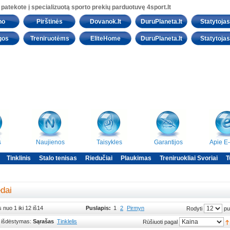
 patekote į specializuotą sporto prekių parduotuvę 4sport.lt
no
Pirštinės
Dovanok.lt
DuruPlaneta.lt
Statytojas.
gos
Treniruotėms
EliteHome
DuruPlaneta.lt
Statytojas.
s
Naujienos
Taisykles
Garantijos
Apie E
Tinklinis
Stalo tenisas
Riedučiai
Plaukimas
Treniruokliai Svoriai
T
edai
 nuo 1 iki 12 iš14
Puslapis:
1
2
Pirmyn
pu
Rodyti
 išdėstymas:
Sąrašas
Tinklelis
Rūšiuoti pagal