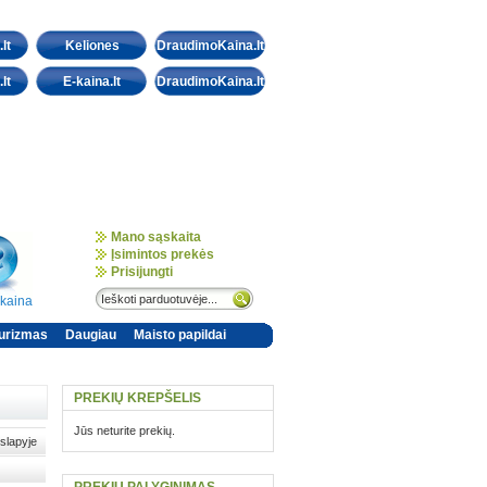
lt
Keliones
DraudimoKaina.lt
lt
E-kaina.lt
DraudimoKaina.lt
Mano sąskaita
Įsimintos prekės
Prisijungti
-kaina
urizmas
Daugiau
Maisto papildai
PREKIŲ KREPŠELIS
Jūs neturite prekių.
slapyje