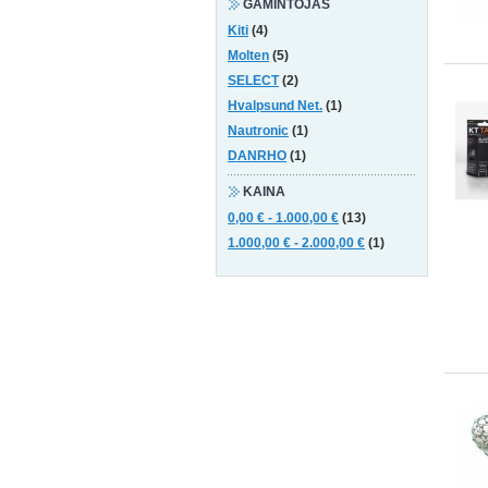
GAMINTOJAS
Kiti
(4)
Molten
(5)
SELECT
(2)
Hvalpsund Net.
(1)
Nautronic
(1)
DANRHO
(1)
KAINA
0,00 €
-
1.000,00 €
(13)
1.000,00 €
-
2.000,00 €
(1)