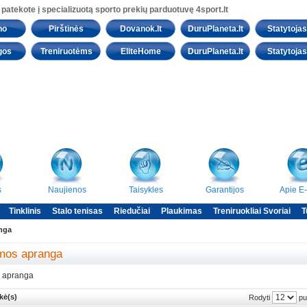
 patekote į specializuotą sporto prekių parduotuvę 4sport.lt
no
Pirštinės
Dovanok.lt
DuruPlaneta.lt
Statytojas.
gos
Treniruotėms
EliteHome
DuruPlaneta.lt
Statytojas.
s
Naujienos
Taisykles
Garantijos
Apie E
Tinklinis
Stalo tenisas
Riedučiai
Plaukimas
Treniruokliai Svoriai
T
nga
mos apranga
 apranga
kė(s)
pu
Rodyti