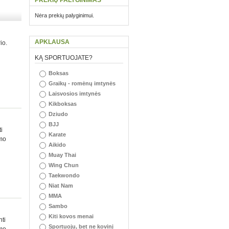
PREKIŲ PALYGINIMAS
Nėra prekių palyginimui.
APKLAUSA
io.
KĄ SPORTUOJATE?
Boksas
Graikų - romėnų imtynės
Laisvosios imtynės
Kikboksas
Dziudo
BJJ
i
Karate
umo
Aikido
Muay Thai
Wing Chun
Taekwondo
Niat Nam
MMA
Sambo
Kiti kovos menai
nti
Sportuoju, bet ne kovinį