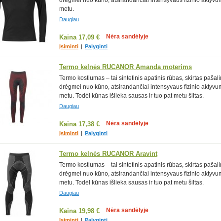
drėgmei nuo kūno, atsirandančiai intensyvaus fizinio aktyv
metu.
Daugiau
Nėra sandėlyje
Kaina
17,09 €
Įsiminti
|
Palyginti
Termo kelnės RUCANOR Amanda moterims
Termo kostiumas – tai sintetinis apatinis rūbas, skirtas pašali
drėgmei nuo kūno, atsirandančiai intensyvaus fizinio aktyv
metu. Todėl kūnas išlieka sausas ir tuo pat metu šiltas.
Daugiau
Nėra sandėlyje
Kaina
17,38 €
Įsiminti
|
Palyginti
Termo kelnės RUCANOR Aravint
Termo kostiumas – tai sintetinis apatinis rūbas, skirtas pašali
drėgmei nuo kūno, atsirandančiai intensyvaus fizinio aktyv
metu. Todėl kūnas išlieka sausas ir tuo pat metu šiltas.
Daugiau
Nėra sandėlyje
Kaina
19,98 €
Įsiminti
|
Palyginti