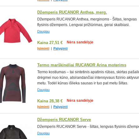
Džemperis RUCANOR Anthea, merg.
Džemperis RUCANOR Anthea, merginoms - Šiltas, lengvas
flysinis džemperis. Lengvai prižiūrimas, gerai skalbiasi.
Daugiau
Nėra sandėlyje
Kaina
27,51 €
Įsiminti
|
Palyginti
Termo marškinėliai RUCANOR Arina moterims
Termo kostiumas – tai sintetinis apatinis rūbas, skirtas pašali
drėgmei nuo kūno, atsirandančiai intensyvaus fizinio aktyv
metu. Todėl kūnas išlieka sausas ir tuo pat metu šiltas.
Daugiau
Nėra sandėlyje
Kaina
28,38 €
Įsiminti
|
Palyginti
Džemperis RUCANOR Serve
Džemperis RUCANOR Serve - šiltas, lengvas flysinis džempe
Daugiau