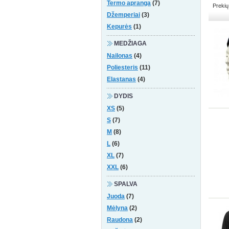
Termo apranga
(7)
Prekių
Džemperiai
(3)
Kepurės
(1)
MEDŽIAGA
Nailonas
(4)
Poliesteris
(11)
Elastanas
(4)
DYDIS
XS
(5)
S
(7)
M
(8)
L
(6)
XL
(7)
XXL
(6)
SPALVA
Juoda
(7)
Mėlyna
(2)
Raudona
(2)