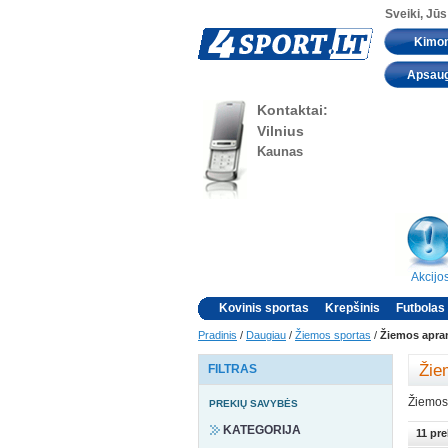
Sveiki, Jūs
Kimo
Apsau
Kontaktai:
Vilnius
Kaunas
Akcijo
Kovinis sportas
Krepšinis
Futbolas
Pradinis
/
Daugiau
/
Žiemos sportas
/
Žiemos apra
Žie
FILTRAS
Žiemos
PREKIŲ SAVYBĖS
KATEGORIJA
11 pre