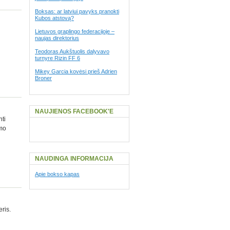
Boksas: ar latviui pavyks pranokti
Kubos atstovą?
Lietuvos graplingo federacijoje –
naujas direktorius
Teodoras Aukštuolis dalyvavo
turnyre Rizin FF 6
Mikey Garcia kovėsi prieš Adrien
Broner
NAUJIENOS FACEBOOK'E
nti
umo
NAUDINGA INFORMACIJA
Apie bokso kapas
ris.