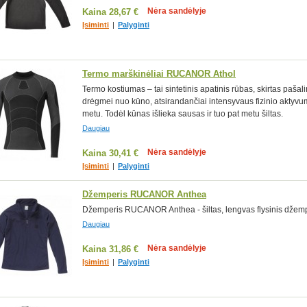
Nėra sandėlyje
Kaina
28,67 €
Įsiminti
|
Palyginti
Termo marškinėliai RUCANOR Athol
Termo kostiumas – tai sintetinis apatinis rūbas, skirtas pašali
drėgmei nuo kūno, atsirandančiai intensyvaus fizinio aktyv
metu. Todėl kūnas išlieka sausas ir tuo pat metu šiltas.
Daugiau
Nėra sandėlyje
Kaina
30,41 €
Įsiminti
|
Palyginti
Džemperis RUCANOR Anthea
Džemperis RUCANOR Anthea - šiltas, lengvas flysinis džemp
Daugiau
Nėra sandėlyje
Kaina
31,86 €
Įsiminti
|
Palyginti