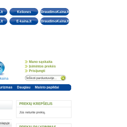
lt
Keliones
DraudimoKaina.lt
lt
E-kaina.lt
DraudimoKaina.lt
Mano sąskaita
Įsimintos prekės
Prisijungti
-kaina
urizmas
Daugiau
Maisto papildai
PREKIŲ KREPŠELIS
Jūs neturite prekių.
slapyje