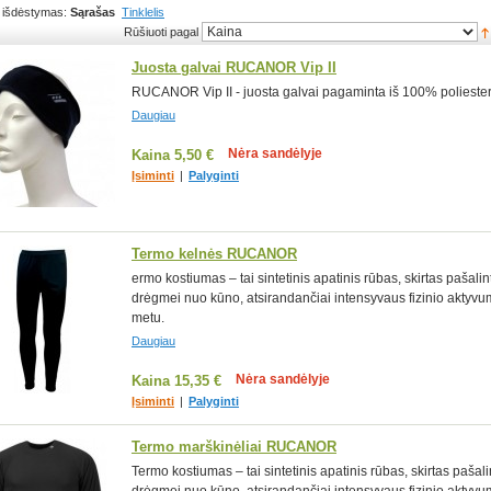
 išdėstymas:
Sąrašas
Tinklelis
Rūšiuoti pagal
Juosta galvai RUCANOR Vip II
RUCANOR Vip II - juosta galvai pagaminta iš 100% poliester
Daugiau
Nėra sandėlyje
Kaina
5,50 €
Įsiminti
|
Palyginti
Termo kelnės RUCANOR
ermo kostiumas – tai sintetinis apatinis rūbas, skirtas pašalint
drėgmei nuo kūno, atsirandančiai intensyvaus fizinio aktyv
metu.
Daugiau
Nėra sandėlyje
Kaina
15,35 €
Įsiminti
|
Palyginti
Termo marškinėliai RUCANOR
Termo kostiumas – tai sintetinis apatinis rūbas, skirtas pašali