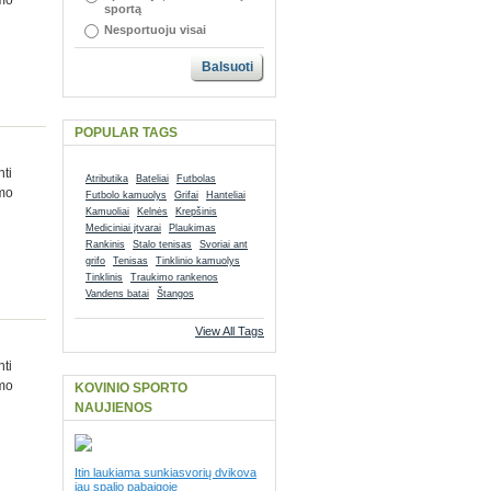
umo
sportą
Nesportuoju visai
Balsuoti
POPULAR TAGS
nti
Atributika
Bateliai
Futbolas
umo
Futbolo kamuolys
Grifai
Hanteliai
Kamuoliai
Kelnės
Krepšinis
Mediciniai įtvarai
Plaukimas
Rankinis
Stalo tenisas
Svoriai ant
grifo
Tenisas
Tinklinio kamuolys
Tinklinis
Traukimo rankenos
Vandens batai
Štangos
View All Tags
nti
umo
KOVINIO SPORTO
NAUJIENOS
Itin laukiama sunkiasvorių dvikova
jau spalio pabaigoje