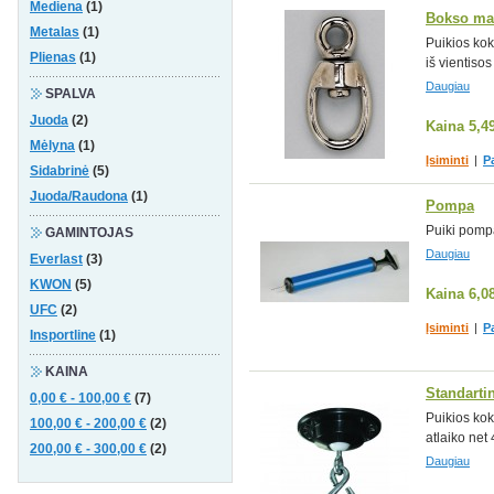
Mediena
(1)
Bokso mai
Metalas
(1)
Puikios kok
Plienas
(1)
iš vientisos
Daugiau
SPALVA
Juoda
(2)
Kaina
5,4
Mėlyna
(1)
Įsiminti
|
P
Sidabrinė
(5)
Juoda/Raudona
(1)
Pompa
Puiki pomp
GAMINTOJAS
Daugiau
Everlast
(3)
KWON
(5)
Kaina
6,0
UFC
(2)
Įsiminti
|
P
Insportline
(1)
KAINA
Standartin
0,00 €
-
100,00 €
(7)
Puikios kok
100,00 €
-
200,00 €
(2)
atlaiko net
200,00 €
-
300,00 €
(2)
Daugiau