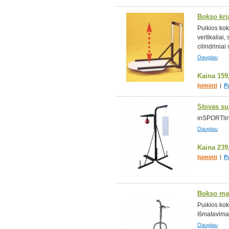
Bokso kri
Puikios kok
vertikaliai
cilindriniai 
Daugiau
Kaina
159
Įsiminti
|
P
Stovas su
inSPORTline
Daugiau
Kaina
239
Įsiminti
|
P
Bokso mai
Puikios kok
Išmatavimai
Daugiau