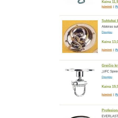
Kaina
11,
Įsiminti
|
P
Suktukai 
Atskiras su
Daugiau
Kaina
13,
Įsiminti
|
P
Greičio kr
„UFC Speed 
Daugiau
Kaina
19,
Įsiminti
|
P
Profesion
EVERLAST pr