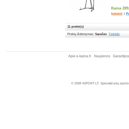
Kaina
289
Įsiminti
|
P
11 prekė(s)
Prekių išdėstymas:
Sąrašas
Tinklelis
Apie e-kaina.lt
Naujienos
Garantijo
© 2008 4SPORT.LT- Specializuotų sporto, t