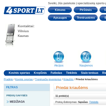
Sveiki, Jūs patekote į specializuotą sporto
Kimono
Pirštinės
D
Apsaugos
Treniruotėms
Kontaktai:
Vilnius
Kaunas
Akcijos
Naujienos
Kovinis sportas
Krepšinis
Futbolas
Tinklinis
Stalo tenisas
Ri
Pradinis
/
Kovinis sportas
/
Treniruočių inventorius
/
Kriaušės
/
Priedai kriaušėms
Priedai kriaušėms
FILTRAS
PREKIŲ SAVYBĖS
11 prekė(s)
MEDŽIAGA
Prekių išdėstymas:
Sąrašas
Tinklelis