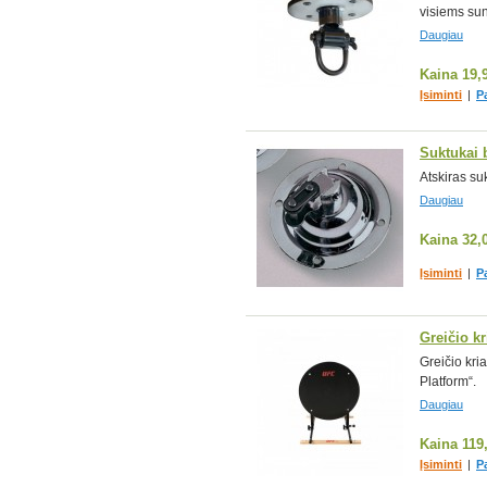
visiems su
Daugiau
Kaina
19,
Įsiminti
|
P
Suktukai 
Atskiras su
Daugiau
Kaina
32,
Įsiminti
|
P
Greičio k
Greičio kr
Platform“.
Daugiau
Kaina
119
Įsiminti
|
P