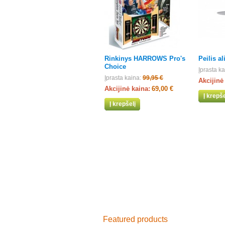
Rinkinys HARROWS Pro's
Peilis a
Choice
Įprasta ka
Įprasta kaina:
99,95 €
Akcijinė
Akcijinė kaina:
69,00 €
Į krepše
Į krepšelį
Featured products