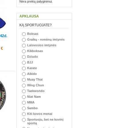
Nėra prekių palyginimui.
APKLAUSA
KĄ SPORTUOJATE?
Boksas
 42d.
Graikų - romėnų imtynės
Laisvosios imtynės
 €
Kikboksas
Dziudo
BJJ
Karate
Aikido
Muay Thai
Wing Chun
Taekwondo
Niat Nam
MMA
Sambo
Kiti kovos menai
Sportuoju, bet ne kovinį
sportą