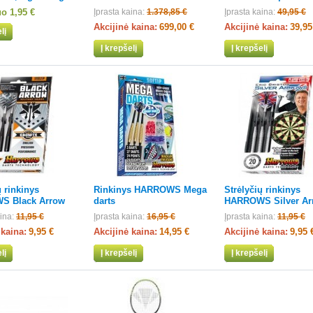
uo
1,95 €
Įprasta kaina:
1.378,85 €
Įprasta kaina:
49,95 €
Akcijinė kaina:
699,00 €
Akcijinė kaina:
39,95
lį
Į krepšelį
Į krepšelį
ų rinkinys
Rinkinys HARROWS Mega
Strėlyčių rinkinys
S Black Arrow
darts
HARROWS Silver Ar
ina:
11,95 €
Įprasta kaina:
16,95 €
Įprasta kaina:
11,95 €
 kaina:
9,95 €
Akcijinė kaina:
14,95 €
Akcijinė kaina:
9,95 
lį
Į krepšelį
Į krepšelį