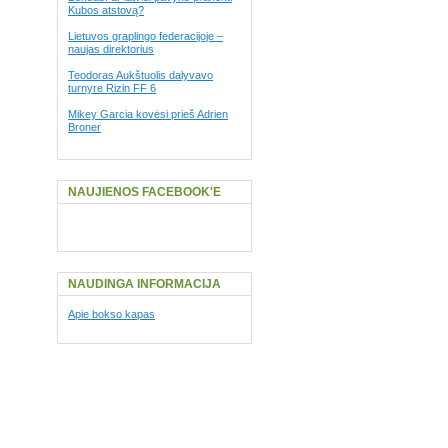
Kubos atstovą?
Lietuvos graplingo federacijoje –
naujas direktorius
Teodoras Aukštuolis dalyvavo
turnyre Rizin FF 6
Mikey Garcia kovėsi prieš Adrien
Broner
NAUJIENOS FACEBOOK'E
NAUDINGA INFORMACIJA
Apie bokso kapas