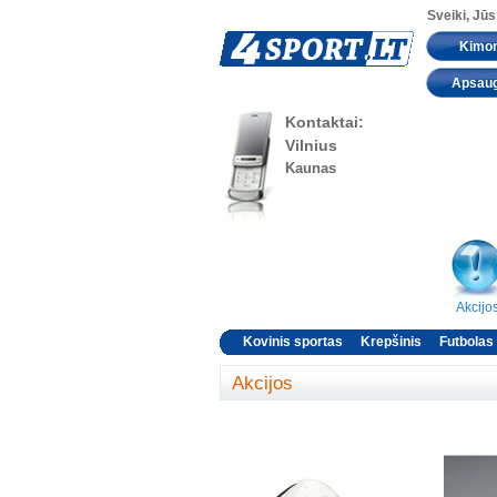
Sveiki, Jūs
Kimo
Apsau
Kontaktai:
Vilnius
Kaunas
Akcijo
Kovinis sportas
Krepšinis
Futbolas
Akcijos