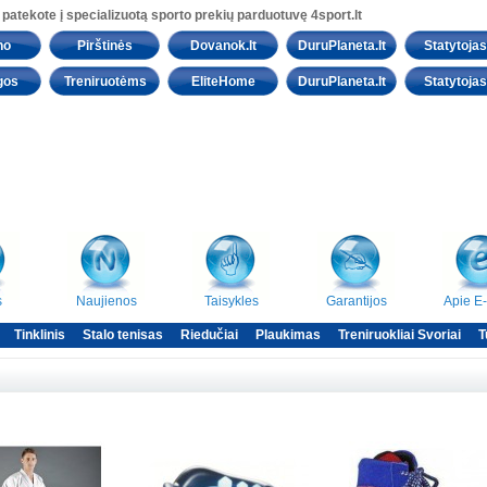
 patekote į specializuotą sporto prekių parduotuvę 4sport.lt
no
Pirštinės
Dovanok.lt
DuruPlaneta.lt
Statytojas.
gos
Treniruotėms
EliteHome
DuruPlaneta.lt
Statytojas.
s
Naujienos
Taisykles
Garantijos
Apie E
Tinklinis
Stalo tenisas
Riedučiai
Plaukimas
Treniruokliai Svoriai
T