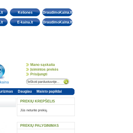
lt
Keliones
DraudimoKaina.lt
lt
E-kaina.lt
DraudimoKaina.lt
Mano sąskaita
Įsimintos prekės
Prisijungti
-kaina
urizmas
Daugiau
Maisto papildai
PREKIŲ KREPŠELIS
Jūs neturite prekių.
PREKIŲ PALYGINIMAS