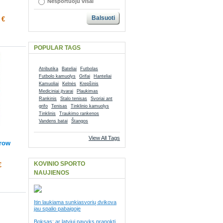
Nesportuoju visai
Balsuoti
 €
POPULAR TAGS
Atributika
Bateliai
Futbolas
Futbolo kamuolys
Grifai
Hanteliai
Kamuoliai
Kelnės
Krepšinis
Mediciniai įtvarai
Plaukimas
Rankinis
Stalo tenisas
Svoriai ant
grifo
Tenisas
Tinklinio kamuolys
Tinklinis
Traukimo rankenos
Vandens batai
Štangos
View All Tags
row
KOVINIO SPORTO
€
NAUJIENOS
Itin laukiama sunkiasvorių dvikova
jau spalio pabaigoje
Boksas: ar latviui pavyks pranokti