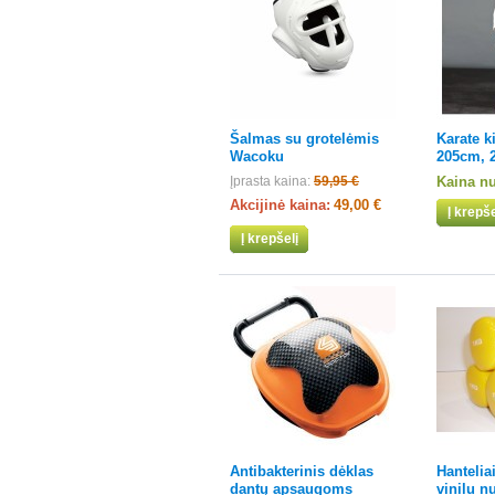
Šalmas su grotelėmis
Karate 
Wacoku
205cm, 
Įprasta kaina:
59,95 €
Kaina n
Akcijinė kaina:
49,00 €
Į krepše
Į krepšelį
Antibakterinis dėklas
Hantelia
dantų apsaugoms
vinilu n