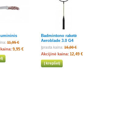
liumininis
Badmintono raketė
Aeroblade 3.0 G4
ina:
11,95 €
Įprasta kaina:
16,00 €
 kaina:
9,95 €
Akcijinė kaina:
12,49 €
lį
Į krepšelį