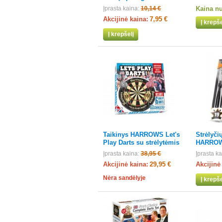
Įprasta kaina:
10,14 €
Kaina n
Akcijinė kaina:
7,95 €
Į krepše
Į krepšelį
Taikinys HARROWS Let's
Strėlyči
Play Darts su strėlytėmis
HARROW
Įprasta kaina:
38,95 €
Įprasta ka
Akcijinė kaina:
29,95 €
Akcijinė
Nėra sandėlyje
Į krepše